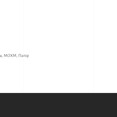
ш
,
МОХМ
,
Папір