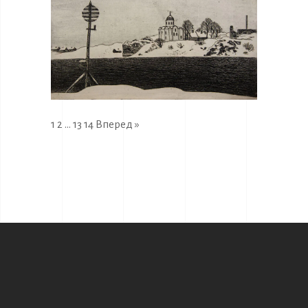
1
2
…
13
14
Вперед »