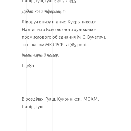
Папір, туш, гуаш; 30,5 х 43,5
Додаткова інформація:
Ліворуч внизу підпис: Кукрыниксы71
Надійшла з Всесоюзного художньо-
промислового об’єднання ім. Є. Вучетича
за наказом МК СРСР в 1985 році.
Інвентарний номер:
Г-3691
В розділах:
Гуаш
,
Кукринікси.
,
МОХМ
,
Папір
,
Туш