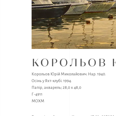
КОРОЛЬОВ Ю
Корольов Юрій Миколайович. Нар. 1940.
Осінь у Яхт-клубі. 1994.
Папір, акварель; 28,0 х 48,0
Г-4911
МОХМ