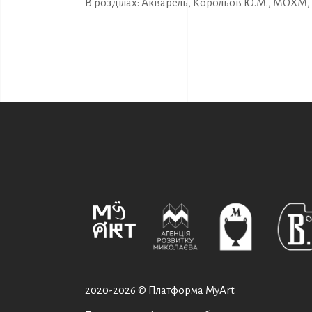
В розділах:
Акварель
,
Корольов Ю.М.
,
МОХМ
,
2020-
2026 © Платформа MyArt