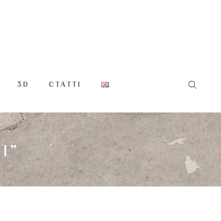
3D
СТАТТІ
І”