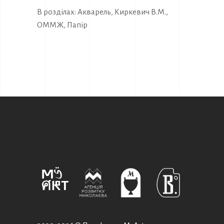
В розділах:
Акварель
,
Киркевич В.М.
,
ОММЖ
,
Папір