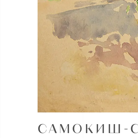
САМОКИШ-С