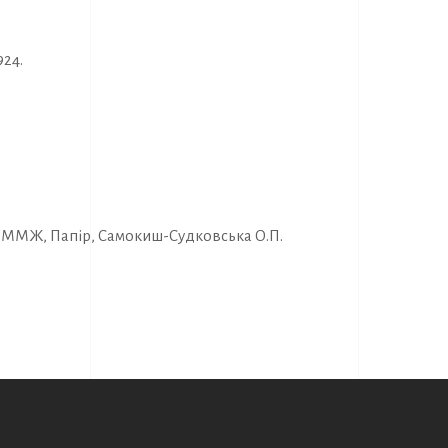
924.
ОММЖ
,
Папір
,
Самокиш-Судковська О.П.