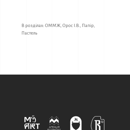
В розділах:
ОММЖ
,
Орос І.В.
,
Папір
,
Пастель