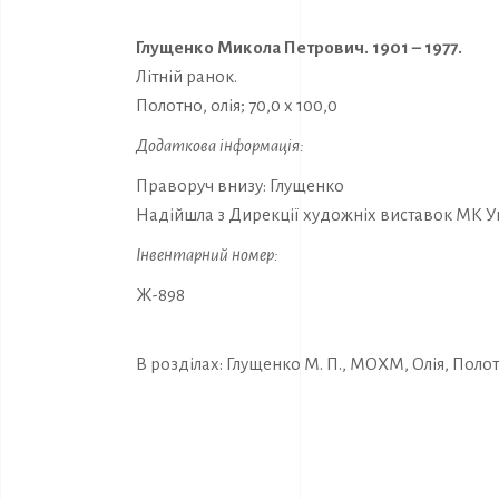
Глущенко Микола Петрович. 1901 – 1977.
Літній ранок.
Полотно, олія; 70,0 х 100,0
Додаткова інформація:
Праворуч внизу: Глущенко
Надійшла з Дирекції художніх виставок МК Ук
Інвентарний номер:
Ж-898
В розділах:
Глущенко М. П.
,
МОХМ
,
Олія
,
Поло