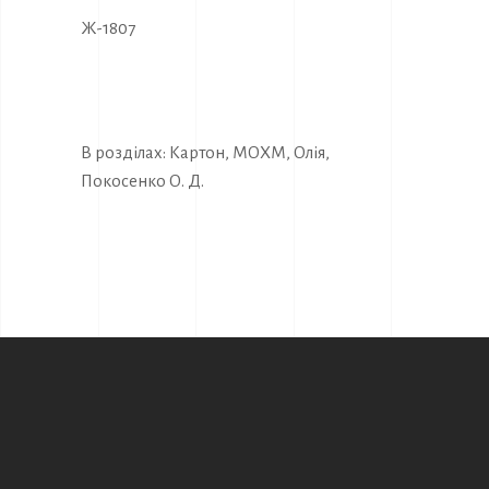
Ж-1807
В розділах:
Картон
,
МОХМ
,
Олія
,
Покосенко О. Д.