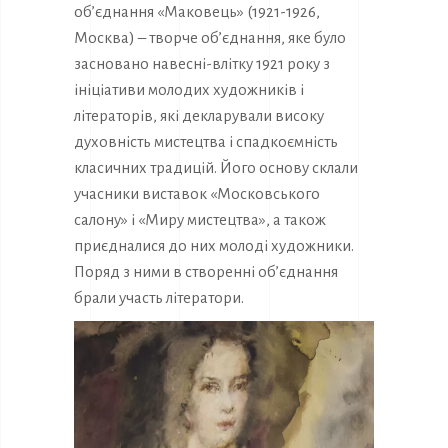
об’єднання «Маковець» (1921-1926,
Москва) – творче об’єднання, яке було
засновано навесні-влітку 1921 року з
ініціативи молодих художників і
літераторів, які декларували високу
духовність мистецтва і спадкоємність
класичних традицій. Його основу склали
учасники виставок «Московського
салону» і «Миру мистецтва», а також
приєдналися до них молоді художники.
Поряд з ними в створенні об’єднання
брали участь літератори.