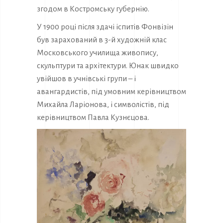
згодом в Костромську губернію.
У 1900 році після здачі іспитів Фонвізін
був зарахований в 3-й художній клас
Московського училища живопису,
скульптури та архітектури. Юнак швидко
увійшов в учнівські групи – і
авангардистів, під умовним керівництвом
Михайла Ларіонова, і символістів, під
керівництвом Павла Кузнєцова.