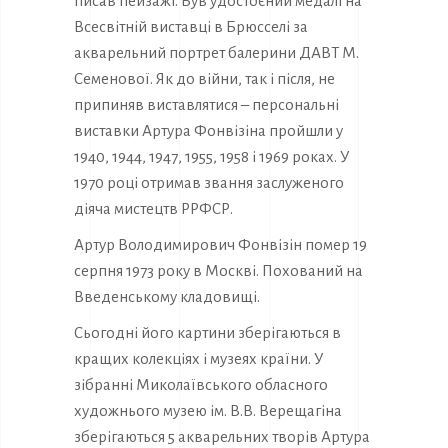
писав пейзажі. Був удостоєний медалі на
Всесвітній виставці в Брюсселі за
акварельний портрет балерини ДАВТ М.
Семенової. Як до війни, так і після, не
припиняв виставлятися – персональні
виставки Артура Фонвізіна пройшли у
1940, 1944, 1947, 1955, 1958 і 1969 роках. У
1970 році отримав звання заслуженого
діяча мистецтв РРФСР.
Артур Володимирович Фонвізін помер 19
серпня 1973 року в Москві. Похований на
Введенському кладовищі.
Сьогодні його картини зберігаються в
кращих колекціях і музеях країни. У
зібранні Миколаївського обласного
художнього музею ім. В.В. Верещагіна
зберігаються 5 акварельних творів Артура