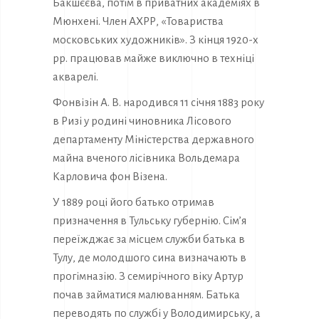
Бакшєєва, потім в приватних академіях в
Мюнхені. Член АХРР, «Товариства
московських художників». З кінця 1920-х
рр. працював майже виключно в техніці
акварелі.
Фонвізін А. В. народився 11 січня 1883 року
в Ризі у родині чиновника Лісового
департаменту Міністерства державного
майна вченого лісівника Вольдемара
Карловича фон Візена.
У 1889 році його батько отримав
призначення в Тульську губернію. Сім’я
переїжджає за місцем служби батька в
Тулу, де молодшого сина визначають в
прогімназію. З семирічного віку Артур
почав займатися малюванням. Батька
переводять по службі у Володимирську, а