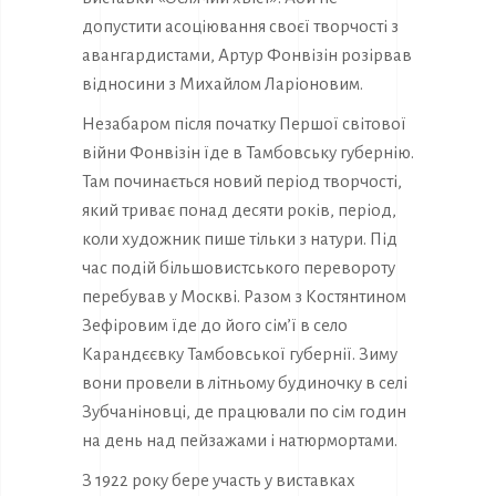
допустити асоціювання своєї творчості з
авангардистами, Артур Фонвізін розірвав
відносини з Михайлом Ларіоновим.
Незабаром після початку Першої світової
війни Фонвізін їде в Тамбовську губернію.
Там починається новий період творчості,
який триває понад десяти років, період,
коли художник пише тільки з натури. Під
час подій більшовистського перевороту
перебував у Москві. Разом з Костянтином
Зефіровим їде до його сім’ї в село
Карандєєвку Тамбовської губернії. Зиму
вони провели в літньому будиночку в селі
Зубчаніновці, де працювали по сім годин
на день над пейзажами і натюрмортами.
З 1922 року бере участь у виставках