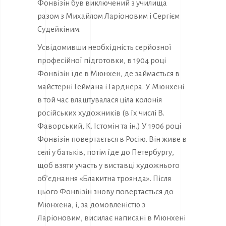
Фонвізін був виключений з училища
разом з Михайлом Ларіоновим і Сергієм
Судейкіним.
Усвідомивши необхідність серйозної
професійної підготовки, в 1904 році
Фонвізін їде в Мюнхен, де займається в
майстерні Геймана і Гарднера. У Мюнхені
в той час влаштувалася ціла колонія
російських художників (в їх числі В.
Фаворський, К. Істомін та ін.) У 1906 році
Фонвізін повертається в Росію. Він живе в
селі у батьків, потім їде до Петербургу,
щоб взяти участь у виставці художнього
об’єднання «Блакитна троянда». Після
цього Фонвізін знову повертається до
Мюнхена, і, за домовленістю з
Ларіоновим, висилає написані в Мюнхені