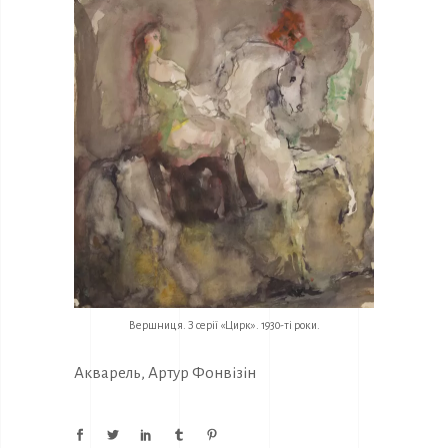
Вершниця. З серії «Цирк». 1930-ті роки.
Акварель
,
Артур Фонвізін