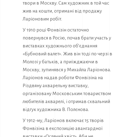
твори в Москву. Сам художник в той час
жив на кошти, отримані від продажу
Ларіоновим робіт.
У 1910 році Фонвізін остаточно
повернувся в Росію, почав брати участь у
виставках художнього об’єднання
«Бубновий валет». Жив він тоді по черзі в
Молозі у батьків, а приїжджаючи в
Москву, зупинявся у Михайла Ларіонова.
Ларіонов надав роботи Фонвізіна на
Різдвяну акварельну виставку,
організовану Московським товариством
любителів акварелі, і отримав схвальний
відгук художника В. Полєнова.
У 1912-му, Ларіонов включає 15 творів
Фонвізіна в експозицію авангардної
виставки «Ослячий хвіст». Аби не