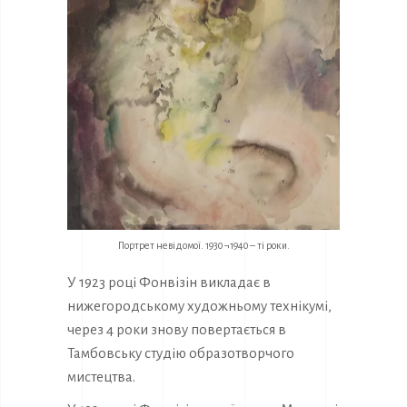
Портрет невідомої. 1930 ¬1940 – ті роки.
У 1923 році Фонвізін викладає в
нижегородському художньому технікумі,
через 4 роки знову повертається в
Тамбовську студію образотворчого
мистецтва.