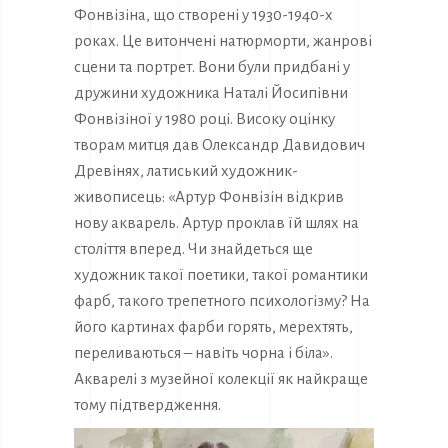
Фонвізіна, що створені у 1930-1940-х
роках. Це витончені натюрморти, жанрові
сцени та портрет. Вони були придбані у
дружини художника Наталі Йосипівни
Фонвізіної у 1980 році. Високу оцінку
творам митця дав Олександр Давидович
Древінях, латиський художник-
живописець: «Артур Фонвізін відкрив
нову акварель. Артур проклав їй шлях на
століття вперед. Чи знайдеться ще
художник такої поетики, такої романтики
фарб, такого трепетного психологізму? На
його картинах фарби горять, мерехтять,
переливаються – навіть чорна і біла».
Акварелі з музейної колекції як найкраще
тому підтвердження.