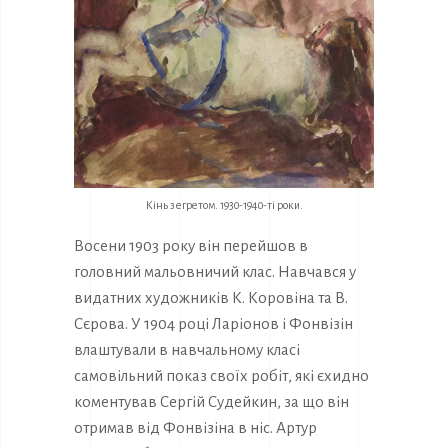
Кінь з егретом. 1930-1940-ті роки.
Восени 1903 року він перейшов в
головний мальовничий клас. Навчався у
видатних художників К. Коровіна та В.
Сєрова. У 1904 році Ларіонов і Фонвізін
влаштували в навчальному класі
самовільний показ своїх робіт, які єхидно
коментував Сергій Судейкин, за що він
отримав від Фонвізіна в ніс. Артур