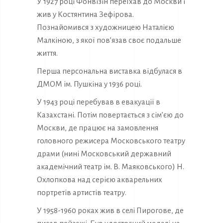
У 1927 році Фонвізін переїхав до Москви і
жив у Костянтина Зефірова.
Познайомився з художницею Наталією
Малкіною, з якої пов’язав своє подальше
життя.
Перша персональна виставка відбулася в
ДМОМ ім. Пушкіна у 1936 році.
У 1943 році перебував в евакуації в
Казахстані. Потім повертається з сім’єю до
Москви, де працює на замовлення
головного режисера Московського театру
драми (нині Московський державний
академічний театр ім. В. Маяковського) Н.
Охлопкова над серією акварельних
портретів артистів театру.
У 1958-1960 роках жив в селі Пирогове, де