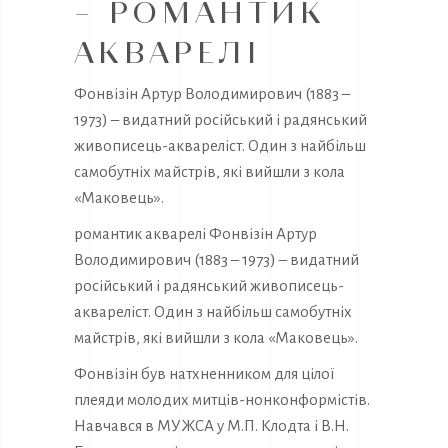
– РОМАНТИК
АКВАРЕЛІ
Фонвізін Артур Володимирович (1883 –
1973) – видатний російський і радянський
живописець-аквареліст. Один з найбільш
самобутніх майстрів, які вийшли з кола
«Маковець».
романтик акварелі Фонвізін Артур
Володимирович (1883 – 1973) – видатний
російський і радянський живописець-
аквареліст. Один з найбільш самобутніх
майстрів, які вийшли з кола «Маковець».
Фонвізін був натхненником для цілої
плеяди молодих митців-нонконформістів.
Навчався в МУЖСА у М.П. Клодта і В.Н.