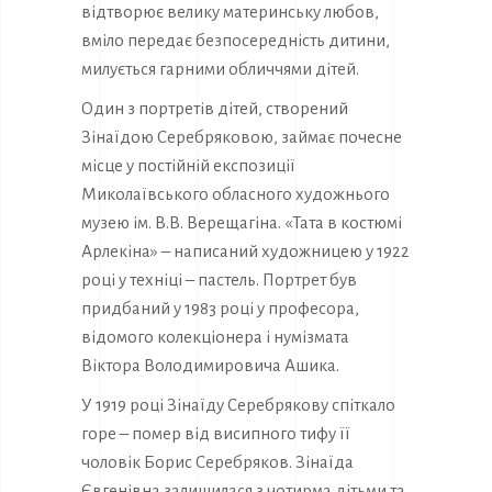
відтворює велику материнську любов,
вміло передає безпосередність дитини,
милується гарними обличчями дітей.
Один з портретів дітей, створений
Зінаїдою Серебряковою, займає почесне
місце у постійній експозиції
Миколаївського обласного художнього
музею ім. В.В. Верещагіна. «Тата в костюмі
Арлекіна» – написаний художницею у 1922
році у техніці – пастель. Портрет був
придбаний у 1983 році у професора,
відомого колекціонера і нумізмата
Віктора Володимировича Ашика.
У 1919 році Зінаїду Серебрякову спіткало
горе – помер від висипного тифу її
чоловік Борис Серебряков. Зінаїда
Євгенівна залишилася з чотирма дітьми та