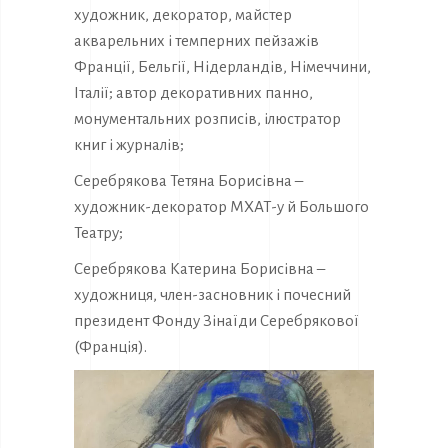
художник, декоратор, майстер
акварельних і темперних пейзажів
Франції, Бельгії, Нідерландів, Німеччини,
Італії; автор декоративних панно,
монументальних розписів, ілюстратор
книг і журналів;
Серебрякова Тетяна Борисівна –
художник-декоратор МХАТ-у й Большого
Театру;
Серебрякова Катерина Борисівна –
художниця, член-засновник і почесний
президент Фонду Зінаїди Серебрякової
(Франція).