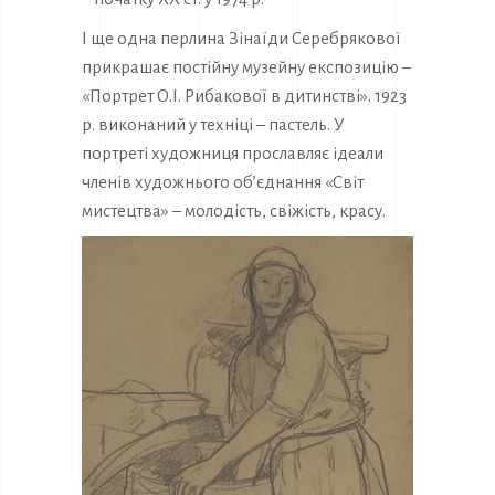
І ще одна перлина Зінаїди Серебрякової
прикрашає постійну музейну експозицію –
«Портрет О.І. Рибакової в дитинстві». 1923
р. виконаний у техніці – пастель. У
портреті художниця прославляє ідеали
членів художнього об’єднання «Світ
мистецтва» – молодість, свіжість, красу.