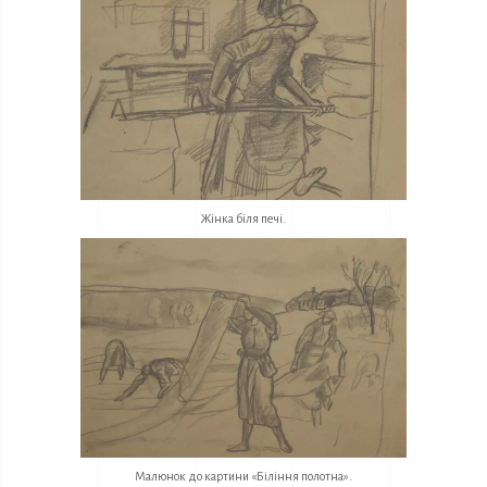
Жінка біля печі.
Малюнок до картини «Біління полотна».