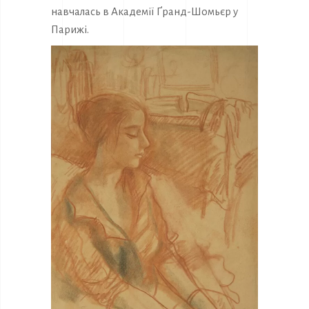
навчалась в Академії Ґранд-Шомьєр у
Парижі.