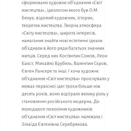
сформовано художнє об’єднання «Світ
мистецтва», ідеологом якого був О.М.
Бенуа, відомий художник, історик,
теоретик мистецтва. Творча атмосфера
«Світу мистецтва», широта інтересів,
намагання знайти нові естетичні ідеали
об’єднали в його ряди багатьох значних
митців. Серед них Костянтин Сомов, Леон
Бакст, Михайло Врубель, Валентин Сєров,
Євген Лансере та інші. І хоча художнє
об’єднання «Світ мистецтва» проіснувало у
межах первісної ідеї трохи більше ніж
десять років, воно відіграло велику роль у
становленні російського модерна. До
молодшого покоління художників
об’єднання «Світ мистецтва» належала і
Зінаїда Євгенівна Серебрякова.