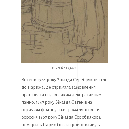
Жінка біля діжки.
Восени 1924 року Зінаїда Серебрякова їде
до Парижа, де отримала замовлення
працювати над великим декоративним
панно. 1947 року Зінаїда Євгенівна
отримала французьке громадянство. 19
вересня 1967 року Зінаїда Серебрякова
померла в Парижі після крововиливу в