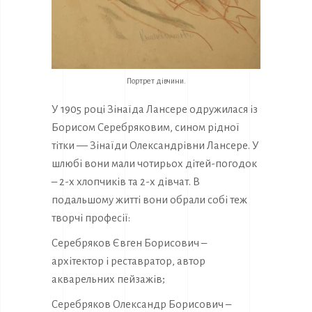
Портрет дівчини.
У 1905 році Зінаїда Лансере одружилася із
Борисом Серебряковим, сином рідної
тітки — Зінаїди Олександрівни Лансере. У
шлюбі вони мали чотирьох дітей-погодок
– 2-х хлопчиків та 2-х дівчат. В
подальшому житті вони обрали собі теж
творчі професії:
Серебряков Євген Борисович –
архітектор і реставратор, автор
акварельних пейзажів;
Серебряков Олександр Борисович –