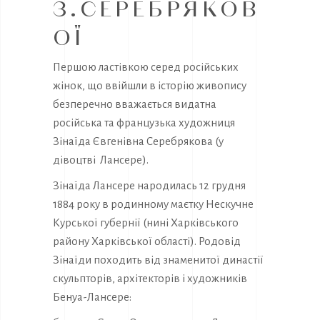
З.СЕРЕБРЯКОВ
ОЇ
Першою ластівкою серед російських
жінок, що ввійшли в історію живопису
безперечно вважається видатна
російська та французька художниця
Зінаїда Євгенівна Серебрякова (у
дівоцтві Лансере).
Зінаїда Лансере народилась 12 грудня
1884 року в родинному маєтку Нескучне
Курської губернії (нині Харківського
району Харківської області). Родовід
Зінаїди походить від знаменитої династії
скульпторів, архітекторів і художників
Бенуа-Лансере: