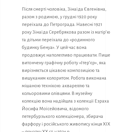
Після смерті чоловіка, Зінаїда Євгенівна,
разом з родиною, у грудні 1920 року
переїхала до Петрограда. Навесні 1921
року Зінаїда Серебрякова разом із матір’ю
та дітьми переїхала до «родинного
будинку Бенуа». У цей час вона
продовжує наполегливо працювати. Пише
витончену графічну роботу «Ітер’єр», яка
вирізняється цікавою композицією та
вишуканим колоритом. Робота виконана
мішаною технікою: аквареллю та
кольоровими олівцями. В музейну
колекцію вона надійшла з колекції Езраха
Йосифа Моїсейовича, відомого
петербурзького колекціонера, збирача
фарфору і російського живопису кінця XIX
– початку XX ст. у 1974 р.