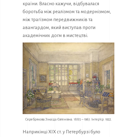
країни. Власно кажучи, відбувалася
боротьба між реалізмом та модернізмом,
між трагізмом передвижників та
авангардом, який виступав проти
академічних догм в мистецтві.
Серебрякова Зінаїда Євгенівна. 1885 – 1967. Інтер’єр. 1922.
Наприкінці XIX ст. у Петербурзі було