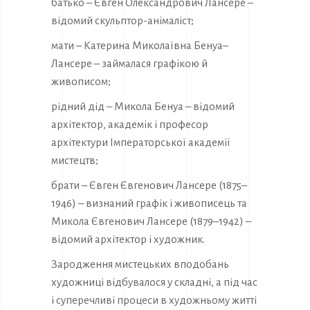
батько – Євген Олександрович Лансере –
відомий скульптор-анімаліст;
мати – Катерина Миколаївна Бенуа–
Лансере – займалася графікою й
живописом;
рідний дід – Микола Бенуа – відомий
архітектор, академік і професор
архітектури Імператорської академії
мистецтв;
брати – Євген Євгенович Лансере (1875–
1946) – визнаний графік і живописець та
Микола Євгенович Лансере (1879–1942) –
відомий архітектор і художник.
Зародження мистецьких вподобань
художниці відбувалося у складні, а під час
і суперечливі процеси в художньому житті