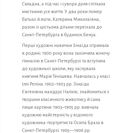
Складна, а під час і сувора доля спіткала
мисткиню усе життя. У два роки помер
батько й мати, Катерина Миколаївна,
разом із шістьома дітьми переїхала до
Санкт-Петербурга в будинок Бенуа.
Перші художні навички Зінаїда отримала
в родині. 1900 року вона закінчила жіночу
гімназію в Санкт-Петербурзі та вступила
до художньої школи, яку заснувала
княгиня Марія Тенішева. Навчалась у класі
Іллі Рєпіна. 1902–1903 рр. Зінаїда
Євгенівна мандрує Італією, знайомиться з
творами класичного живопису й сама
пише картини. 1903–1905 рр. вивчала
художню майстерність у відомого
художника-портретиста Осипа Браза в
Санкт-Петербурзі. 1905—1906 рр.