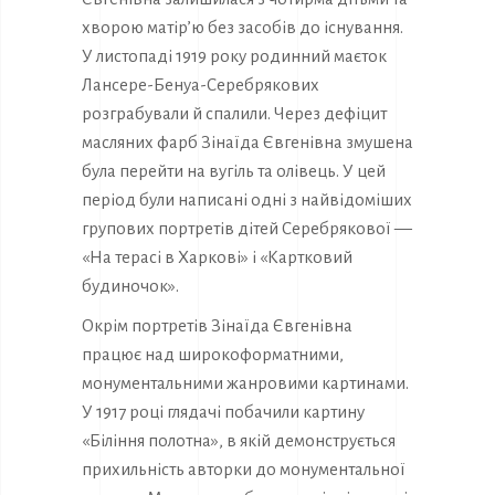
хворою матір’ю без засобів до існування.
У листопаді 1919 року родинний маєток
Лансере-Бенуа-Серебрякових
розграбували й спалили. Через дефіцит
масляних фарб Зінаїда Євгенівна змушена
була перейти на вугіль та олівець. У цей
період були написані одні з найвідоміших
групових портретів дітей Серебрякової —
«На терасі в Харкові» і «Картковий
будиночок».
Окрім портретів Зінаїда Євгенівна
працює над широкоформатними,
монументальними жанровими картинами.
У 1917 році глядачі побачили картину
«Біління полотна», в якій демонструється
прихильність авторки до монументальної