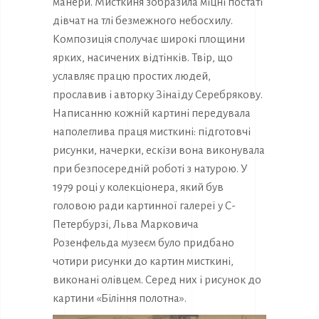
манери. Мисткиня зобразила міцні постаті
дівчат на тлі безмежного небосхилу.
Композиція сполучає широкі площини
ярких, насичених відтінків. Твір, що
уславляє працю простих людей,
прославив і авторку Зінаїду Серебрякову.
Написанню кожній картині передувала
наполеглива праця мисткині: підготовчі
рисунки, начерки, ескізи вона виконувала
при безпосередній роботі з натурою. У
1979 році у колекціонера, який був
головою ради картинної галереї у С-
Петербурзі, Льва Марковича
Розенфельда музеєм було придбано
чотири рисунки до картин мисткині,
виконані олівцем. Серед них і рисунок до
картини «Біління полотна».