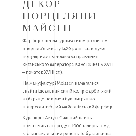
ДЕКОР
ПОРЦЕЛЯНИ
МАЙСЕН
Фарфор з підглазурним синім розписом
вперше з’явився у 1420 році і став дуже
популярним і відомим за правління
китайського імператора Кансі (кінець XVII
– початок XVIII ст.).
На мануфактурі Meissen намагалися
знайти ідеальний синій колір фарби, який
найкраще повинен був виграшно
підкреслити білий майсонівський фарфор.
Курфюрст Август Сильний навіть
призначив нагороду в 1000 талерів тому,
хто винайде такий рецепт. То була значна