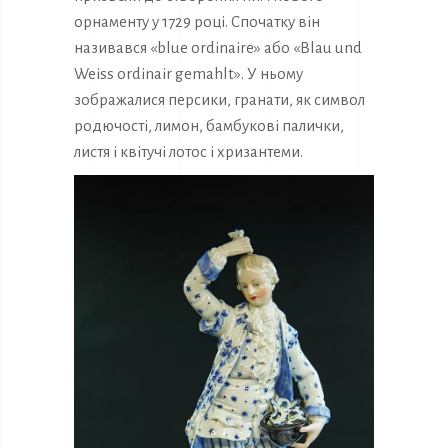
орнаменту у 1729 році. Спочатку він
називався «blue ordinaire» або «Blau und
Weiss ordinair gemahlt». У ньому
зображалися персики, гранати, як символ
родючості, лимон, бамбукові палички,
листя і квітучі лотос і хризантеми.