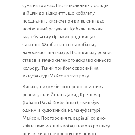
сума на той час. Після численних дослідів
дійшли до відкриття, що кобальт у
поєднанні з киснем при випаленні дає
необхідний результат. Кобальт почали
видобувати у гірських родовищах
Саксонії. Фарба на основі кобальту
наносилася під глазур. Після випалу розпис
ставав із темно-зеленого яскраво синього
кольору. Такий прийом освоєний на
мануфактурі Майсон з 1717 року.
Винахідником безпосередньо мотиву
розпису став Йоган Давид Кретшмар
(Johann David Kretschmar), який був
одним із художників на мануфактурі
Майсон. Повторення та варіації східно-
азіатських мотивів кобальтового розпису
призвели до створення ним нового