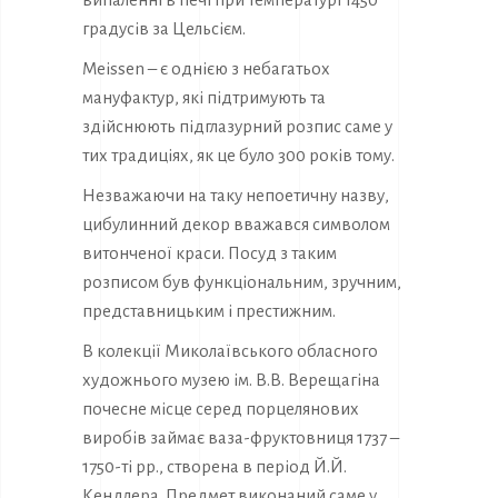
градусів за Цельсієм.
Meissen – є однією з небагатьох
мануфактур, які підтримують та
здійснюють підглазурний розпис саме у
тих традиціях, як це було 300 років тому.
Незважаючи на таку непоетичну назву,
цибулинний декор вважався символом
витонченої краси. Посуд з таким
розписом був функціональним, зручним,
представницьким і престижним.
В колекції Миколаївського обласного
художнього музею ім. В.В. Верещагіна
почесне місце серед порцелянових
виробів займає ваза-фруктовниця 1737 –
1750-ті рр., створена в період Й.Й.
Кендлера. Предмет виконаний саме у