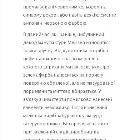
промальовані червоним кольором на
синьому декорі, або навіть деякі елементи
виконані червоною фарбою.
В даний час, як і раніше, цибулинний
декор мануфактури Meissen наноситься
тільки вручну. Від художника потрібна
неймовірна точність і розміреність
кожного штриха та мазка, оскільки сіро-
зелена фарба наноситься на пористу
поверхню обпаленої, але не глазурованої
порцеляни та миттєво вбирається. У
зв’язку з цим стерти помилково нанесені
елементи неможливо. Після нанесення
малюнка виріб занурюють у глазур, і
візерунок зникає. Він проявляється вже
при заключній стадії виробництва –
випаленні в печі при температурі 1450