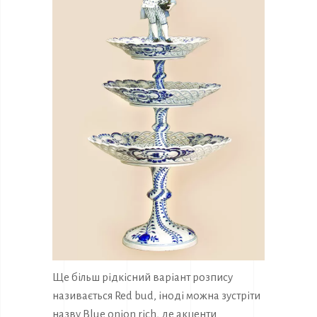
Ще більш рідкісний варіант розпису
називається Red bud, іноді можна зустріти
назву Blue onion rich, де акценти