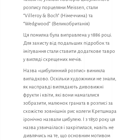
розпису порцеляни Meissen, стали
“Villeroy & Boch” (Німеччина) та
“Wedgwood” (Великобританія)
Ця помилка була виправлена ​​у 1886 році.
Для захисту від подальших підробок та
імітування стали ставити додаткове тавро
у вигляді схрещених мечів.
Назва «цибулинний розпис» виникла
випадково. Оскільки художники не знали,
як насправді виглядають дивовижні
фрукти і квіти, які вони намагалися
зобразити, малюнок граната в розписі за
схожістю зовнішніх рис колеги Кретшмара
іронічно назвали цибулею. І з 1850 року ця
назва узвичаїлася і закріпилася, навіть не
дивлячись на те, що основним мотивом