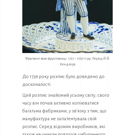
Фрагмент вази-фруктовниці. 1737 – 1750-ті рр. Період Й.Й.
Кендлера
До 1739 року розпис було доведено до
досконалості.
Цей розпис знайомий усьому світу, свого
часу він почав активно копіюватися
багатьма фабриками, у зв’язку з тим, що
мануфактура не запатентувала свій
розпис. Серед відомих виробників, які
також не уникли повторів цибулинного