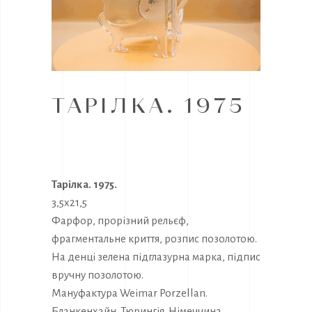
ТАРІЛКА. 1975
Тарілка. 1975.
3,5х21,5
Фарфор, прорізний рельєф,
фрагментальне криття, розпис позолотою.
На денці зелена підглазурна марка, підпис
вручну позолотою.
Мануфактура Weimar Porzellan.
Бланкенхайн. Тюрингія. Німеччина.