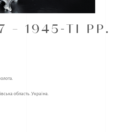
 – 1945-ТІ РР.
олота.
вська область. Україна.