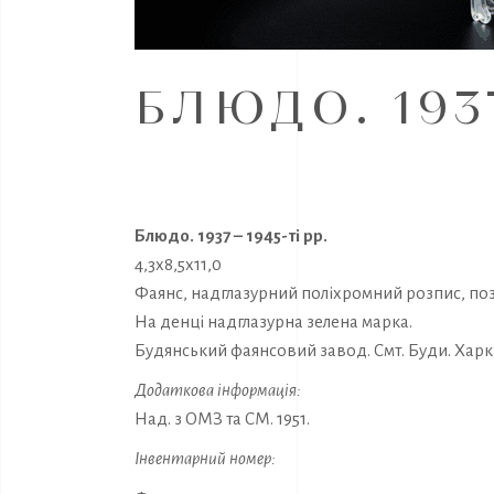
БЛЮДО. 1937
Блюдо. 1937 – 1945-ті рр.
4,3х8,5х11,0
Фаянс, надглазурний поліхромний розпис, поз
На денці надглазурна зелена марка.
Будянський фаянсовий завод. Смт. Буди. Харкі
Додаткова інформація:
Над. з ОМЗ та СМ. 1951.
Інвентарний номер: