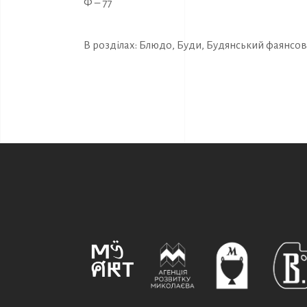
Ф – 77
В розділах:
Блюдо
,
Буди
,
Будянський фаянсов