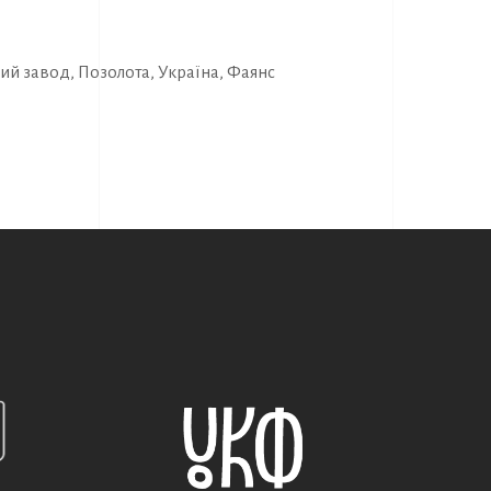
ий завод
,
Позолота
,
Україна
,
Фаянс