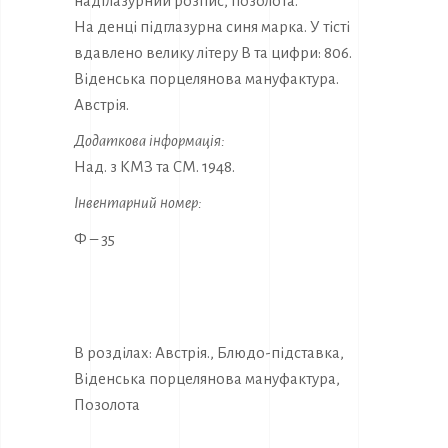
надглазурний розпис, позолота.
На денці підглазурна синя марка. У тісті
вдавлено велику літеру В та цифри: 806.
Віденська порцелянова мануфактура.
Австрія.
Додаткова інформація:
Над. з КМЗ та СМ. 1948.
Інвентарний номер:
Ф – 35
В розділах:
Австрія.
,
Блюдо-підставка
,
Віденська порцелянова мануфактура
,
Позолота