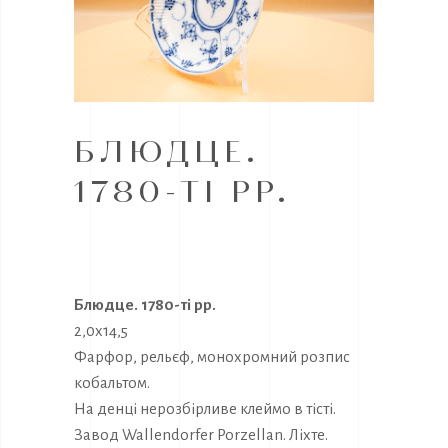
БЛЮДЦЕ.
1780-ТІ РР.
Блюдце. 1780-ті рр.
2,0х14,5
Фарфор, рельєф, монохромний розпис
кобальтом.
На денці нерозбірливе клеймо в тісті.
Завод Wallendorfer Porzellan. Ліхте.