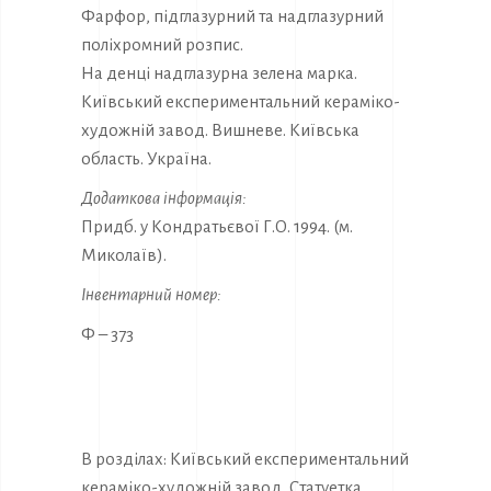
Фарфор, підглазурний та надглазурний
поліхромний розпис.
На денці надглазурна зелена марка.
Київський експериментальний кераміко-
художній завод. Вишневе. Київська
область. Україна.
Додаткова інформація:
Придб. у Кондратьєвої Г.О. 1994. (м.
Миколаїв).
Інвентарний номер:
Ф – 373
В розділах:
Київський експериментальний
кераміко-художній завод
,
Статуетка
,