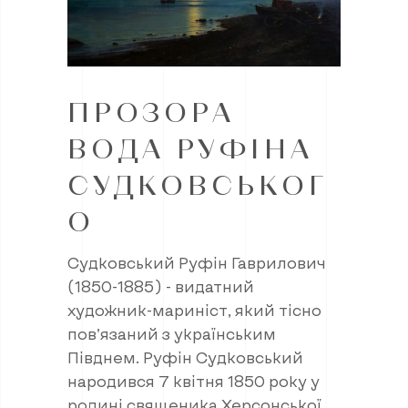
ПРОЗОРА
ВОДА РУФІНА
СУДКОВСЬКОГ
О
Судковський Руфін Гаврилович
(1850-1885) - видатний
художник-мариніст, який тісно
пов’язаний з українським
Півднем. Руфін Судковський
народився 7 квітня 1850 року у
родині священика Херсонської