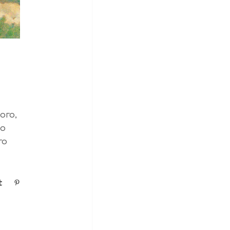
ого,
ло
го