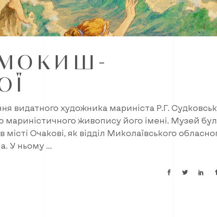
АМОКИШ-
ОЇ
ння видатного ху­дожника мариніста Р.Г. Судковськ
ю мариністичного живопису його імені. Музей бу
в місті Очакові, як відділ Миколаївського обласно
на. У ньому