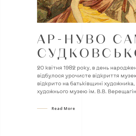
АР-НУВО С
СУДКОВСЬК
20 квітня 1982 року, в день народже
відбулося уро­чисте відкриття музе
відкрито на батьківщині художника, 
художнього музею ім. В.В. Верещагі
Read More