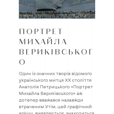
ПОРТРЕТ
МИХАЙЛА
ВЕРИКІВСЬКОГ
О
Один із значних творів відомого
українського митця XX століття
Анатолія Петрицького «Портрет
Михайла Вериківського» аж
дотепер вважався назавжди
втраченим Утім, цей графічний
аркуш, виявляється, знаходиться