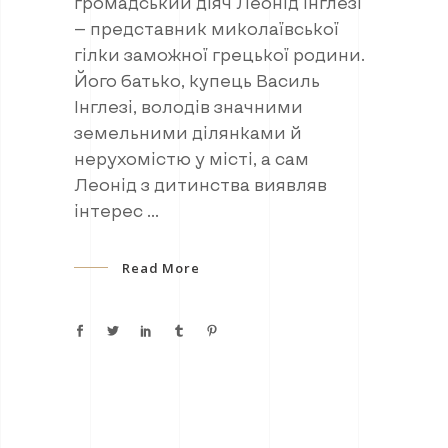
громадський діяч Леонід Інглезі
— представник миколаївської
гілки заможної грецької родини.
Його батько, купець Василь
Інглезі, володів значними
земельними ділянками й
нерухомістю у місті, а сам
Леонід з дитинства виявляв
інтерес
Read More